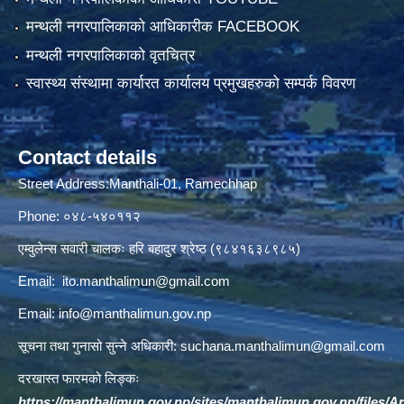
मन्थली नगरपालिकाको आधिकारीक FACEBOOK
मन्थली नगरपालिकाको वृतचित्र
स्वास्थ्य संस्थामा कार्यारत कार्यालय प्रमुखहरुको सम्पर्क विवरण
Contact details
Street Address:Manthali-01, Ramechhap
Phone: ०४८-५४०११२
एम्वुलेन्स सवारी चालकः हरि बहादुर श्रेष्ठ (९८४१६३८९८५)
Email:
ito.manthalimun@gmail.com
Email:
info@manthalimun.gov.np
सूचना तथा गुनासो सुन्ने अधिकारी:
suchana.manthalimun@gmail.com
दरखास्त फारमको लिङ्कः
https://manthalimun.gov.np/sites/manthalimun.gov.np/files/Art