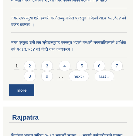
मन्थली नगरपालिकाको ५९ औ नगर कार्यपालिका बैठकको निर्णयहरु
नगर उपप्रमुख श्री इश्वरी वस्नेतज्यू मार्फत प्रस्तुत गरिएको आ.व ०८३/८४ को
बजेट वक्तव्य ।
नगर प्रमुख श्री लब श्रेष्ठज्यूवाट प्रस्तुत भएको मन्थली नगरपालिकाको आर्थिक
वर्ष २०८३/०८४ को नीति तथा कार्यक्रम ।
Pages
1
2
3
4
5
6
7
8
9
…
next ›
last »
more
Rajpatra
निर्वाचन आचार संहिता २०८२ सम्बन्धी सूचना । (सम्पुर्ण कर्मचारीहरुले पालना