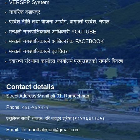
VERSPP System
नागरिक वडापत्र
प्रदेश नीति तथा योजना आयोग, वागमती प्रदेश, नेपाल
मन्थली नगरपालिकाको आधिकारी YOUTUBE
मन्थली नगरपालिकाको आधिकारीक FACEBOOK
मन्थली नगरपालिकाको वृतचित्र
स्वास्थ्य संस्थामा कार्यारत कार्यालय प्रमुखहरुको सम्पर्क विवरण
Contact details
Street Address:Manthali-01, Ramechhap
Phone: ०४८-५४०११२
एम्वुलेन्स सवारी चालकः हरि बहादुर श्रेष्ठ (९८४१६३८९८५)
Email:
ito.manthalimun@gmail.com