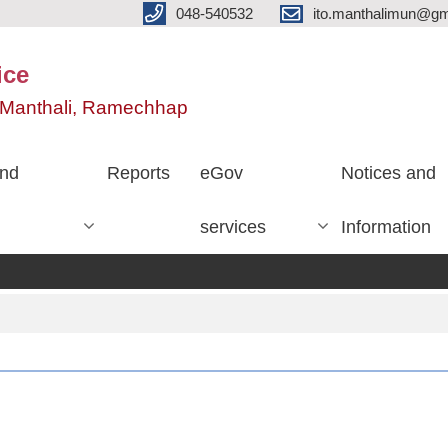
048-540532
ito.manthalimun@gm
ice
e, Manthali, Ramechhap
nd
Reports
eGov
Notices and
services
Information