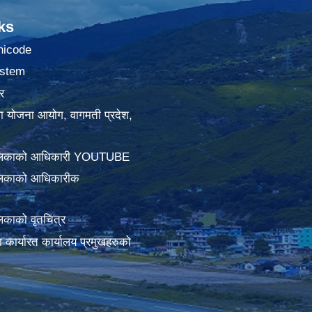
ks
nicode
stem
र
था योजना आयोग, वागमती प्रदेश,
ालिकाको आधिकारी YOUTUBE
लिकाको आधिकारीक
िकाको वृतचित्र
ामा कार्यारत कार्यालय प्रमुखहरुको