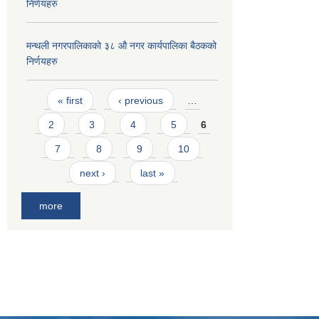
निर्णयहरु
मन्थली नगरपालिकाको ३८ औ नगर कार्यपालिका बैठकको
निर्णयहरु
Pages
« first
‹ previous
…
2
3
4
5
6
7
8
9
10
next ›
last »
more