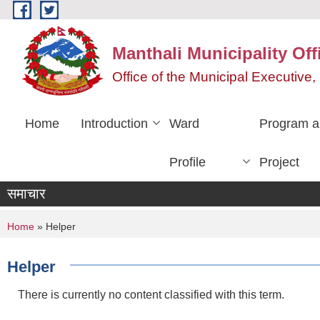
Skip to main content
Manthali Municipality Off
Office of the Municipal Executiv
Home
Introduction
Ward
Program a
Profile
Project
समाचार
You are here
Home
» Helper
Helper
There is currently no content classified with this term.