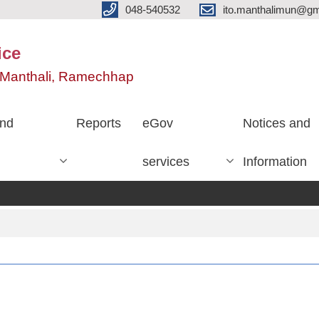
048-540532
ito.manthalimun@gm
ice
e, Manthali, Ramechhap
nd
Reports
eGov
Notices and
services
Information