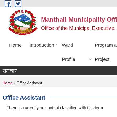
Skip to main content
Manthali Municipality Off
Office of the Municipal Executiv
Home
Introduction
Ward
Program a
Profile
Project
समाचार
You are here
Home
» Office Assistant
Office Assistant
There is currently no content classified with this term.