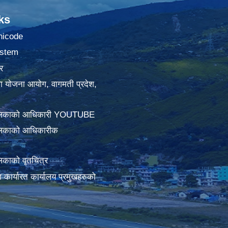
ks
nicode
stem
र
था योजना आयोग, वागमती प्रदेश,
ालिकाको आधिकारी YOUTUBE
लिकाको आधिकारीक
िकाको वृतचित्र
ामा कार्यारत कार्यालय प्रमुखहरुको