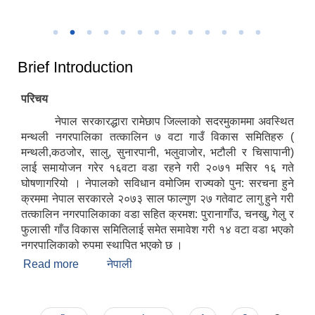
उत्कृष्ट नगरपालिकाको रुपमा सम्मान प्राप्त हुँदा
२०८२
Brief Introduction
परिचय
नेपाल सरकारद्धारा रामेछाप जिल्लाको सदरमुकाममा अवस्थित
मन्थली नगरपालिका तत्कालिन ७ वटा गाउँ विकास समितिहरु (
मन्थली,कठजोर, सालु, सुनारपानी, भलुवाजोर, भटौली र चिसापानी)
लाई समायोजन गरेर १६वटा वडा रहने गरी २०७१ मसिर १६ गते
घोषणागरियो । नेपालको सविधान वमोजिम राज्यको पुन: सरचना हुने
क्रममा नेपाल सरकारले २०७३ साल फाल्गुण २७ गतेवाट लागु हुने गरी
तत्कालिन नगरपालिकाका वडा सहित क्रमश: पुरानागाँउ, चनखु, गेलु र
फुलासी गाँउ विकास समितिलाई समेत समावेश गरी १४ वटा वडा भएको
नगरपालिकाको रुपमा स्थापित भएको छ ।
Read more
about Brief Introduction
नेपाली