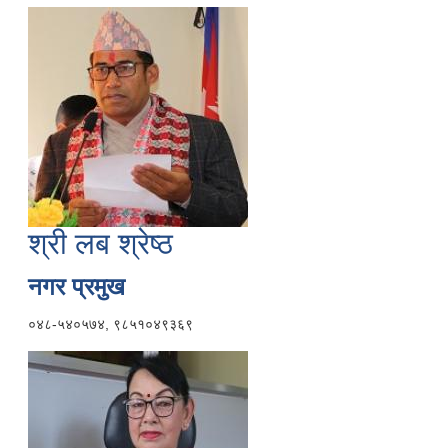
श्री लब श्रेष्ठ
नगर प्रमुख
०४८-५४०५७४, ९८५१०४९३६९