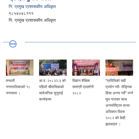
नि. प्रमुख प्रशासकीय अधिकृत
९८५४०४८१११
नि. प्रमुख प्रशासकीय अधिकृत
मन्थली
आ.व. २०८२/८३ को
विज्ञान शैक्षिक
"प्रविधिको सही
नगरपालिकाको १८
पहिलो चौमासिकको
सामग्री प्रदर्शनी
प्रयोग गरौः लैङ्गिक
नगरसभा ।
सार्वजनिक सुनुवाई
२०८२
हिंसा अन्त्य गरौं" भन्ने
कार्यक्रम
मुल नाराका साथ
अन्तर्राष्ट्रिय मानव
अधिकार दिवस
२०८२ को केही
झलकहरु ।