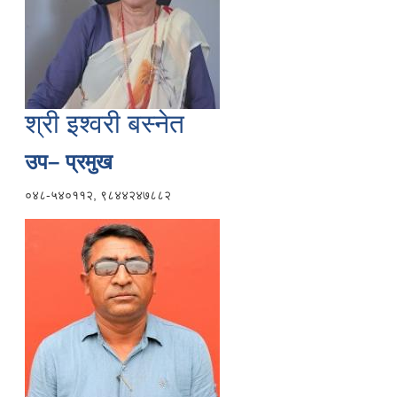
श्री इश्वरी बस्नेत
उप– प्रमुख
०४८-५४०११२, ९८४४२४७८८२