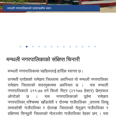
मकैको खेती पुस्तकका लेखक(साहित्यिक सहिद) सुब्बा कृष्णलाल अधिकारीको
मन्थली नगरपालिकाको प्रशासकीय भवन
मन्थली नगरपालिका वडा नं २ मा अवस्थित निलकण्ठेश्वर मन्दिर
ढिकुरीदेवी मन्दिर भटौली
थानापती महादेव मन्दिर पुरानागाँउ मनपा ९
मन्थली नगरपालिका वडा नं ८ मा अवस्थित चिसापानीगढी
जन्मस्थान
हर्रेचिण्डे फुलासी
नगरपालिका कार्यालयबाट तामाकोशी नदी
निकृष्ट बालश्रममुक्त, बालविवाहमुक्त, अनिवार्य तथा निःशुल्क शिक्षा सुनिश्चितता र
थानापती महादेव मन्दिर मनपा ५ सुनारपानी
नगर सभाको १८ ‌औं अधिवेशन
बालमैत्री स्थानीय शासनयुक्त नगर घोषणा
३३ औं नेपाल नगरपालिका संघको स्थापना दिवसको अवसरमा आर्थिक विकास क्षेत्रमा
मन्थली नगरपालिका द्वारा आयोजित नगर स्तरिय कृषि तथा लद्यु उद्यम प्रदर्शनी मेला
उत्कृष्ट नगरपालिकाको रुपमा सम्मान प्राप्त हुँदा
२०८२
मन्थली नगरपालिकाको संक्षिप्त चिनारी
मन्थली नगरपालिकामा यहाँहरुलाई हार्दिक स्वागत छ।
वागमती प्रदेशको रामेछाप जिल्लामा अवस्थित यो मन्थली नगरपालिका
रामेछाप जिल्लाको सदरमुकाममा अवस्थित छ । यस मन्थली
नगरपालिकाले २११.७७ वर्ग किलो मिटर (२११७७ हेक्टर) छेत्रफल
ओगटेको छ । यस नगरपालिकाको पूर्वमा रामेछाप
नगरपालिका¸पश्चिममा खाँडादेवी र दोरम्बा गाउँपालिका ¸उत्तरमा लिखु
तामाकोशी गाउँपालिका र दोलखा जिल्लाको मेलुङ्ग गाउँपालिका र
दक्षिणमा सिन्धुली जिल्लाको गोलञ्जोर गाउँपालिका रेहका छन् । यस