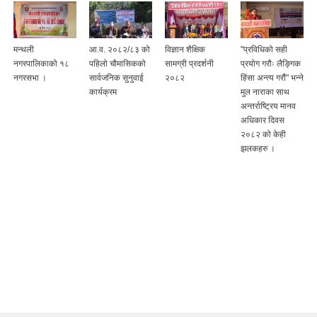
आ.व. २०८२/८३ को
विज्ञान शैक्षिक
"प्रविधिको सही
१७ औ नगर सभा
पहिलो चौमासिकको
सामग्री प्रदर्शनी
प्रयोग गरौः लैङ्गिक
कार्यक्रम मिति
सार्वजनिक सुनुवाई
२०८२
हिंसा अन्त्य गरौं" भन्ने
२०८२/०३/१६ गते ।
कार्यक्रम
मुल नाराका साथ
अन्तर्राष्ट्रिय मानव
अधिकार दिवस
२०८२ को केही
झलकहरु ।