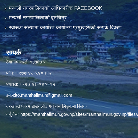
मन्थली नगरपालिकाको आधिकारीक FACEBOOK
मन्थली नगरपालिकाको वृतचित्र
स्वास्थ्य संस्थामा कार्यारत कार्यालय प्रमुखहरुको सम्पर्क विवरण
सम्पर्क
ठेगानाःमन्थली-१,रामेछाप
फोन: +९७७ ४८-५४०११२
फ्याक्स: +९७७ ४८-५४०११२
इमेल:
ito.manthalimun@gmail.com
दरखास्त फारम डाउनलोड गर्न यस लिङ्कमा क्लिक
गर्नुहोसः
https://manthalimun.gov.np/sites/manthalimun.gov.np/files/A