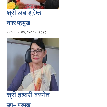
श्री लब श्रेष्ठ
नगर प्रमुख
०४८-५४०५७४, ९८५१०४९३६९
श्री इश्वरी बस्नेत
उप– प्रमुख