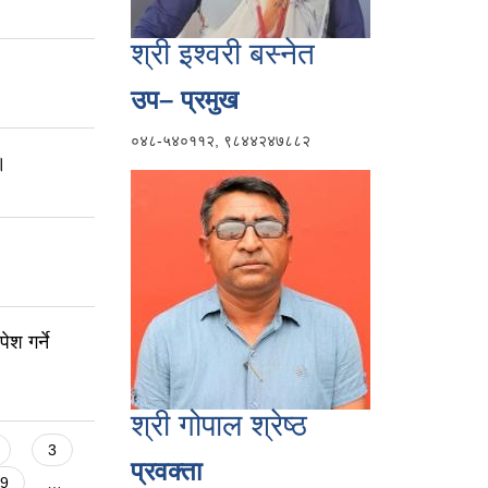
श्री इश्वरी बस्नेत
उप– प्रमुख
०४८-५४०११२, ९८४४२४७८८२
।
ेश गर्ने
श्री गोपाल श्रेष्ठ
3
प्रवक्ता
9
…