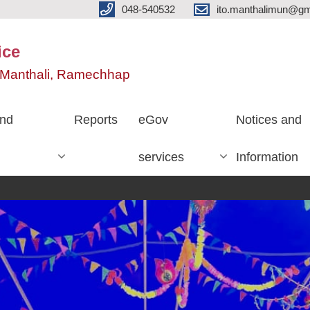
048-540532
ito.manthalimun@gm
ice
e, Manthali, Ramechhap
nd
Reports
eGov
Notices and
services
Information