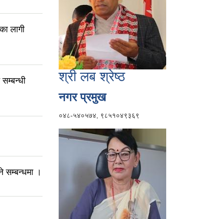
मका लागी
श्री लब श्रेष्ठ
 सम्बन्धी
नगर प्रमुख
०४८-५४०५७४, ९८५१०४९३६९
ने सम्बन्धमा ।