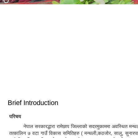
३३ औं नेपाल नगरपालिका संघको स्थापना
दिवसको अवसरमा आर्थिक विकास क्षेत्रमा
मन्थली नगरपालिका द्वारा आयोजित नगर
उत्कृष्ट नगरपालिकाको रुपमा सम्मान प्राप्त
स्तरिय कृषि तथा लद्यु उद्यम प्रदर्शनी मेला
हुँदा
२०८२
Brief Introduction
परिचय
नेपाल सरकारद्धारा रामेछाप जिल्लाको सदरमुकाममा अवस्थित मन्थ
तत्कालिन ७ वटा गाउँ विकास समितिहरु ( मन्थली,कठजोर, सालु, सुनारपा