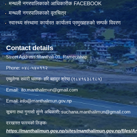
मन्थली नगरपालिकाको आधिकारीक FACEBOOK
मन्थली नगरपालिकाको वृतचित्र
स्वास्थ्य संस्थामा कार्यारत कार्यालय प्रमुखहरुको सम्पर्क विवरण
Contact details
Street Address:Manthali-01, Ramechhap
Phone: ०४८-५४०११२
एम्वुलेन्स सवारी चालकः हरि बहादुर श्रेष्ठ (९८४१६३८९८५)
Email:
ito.manthalimun@gmail.com
Email:
info@manthalimun.gov.np
सूचना तथा गुनासो सुन्ने अधिकारी:
suchana.manthalimun@gmail.com
दरखास्त फारमको लिङ्कः
https://manthalimun.gov.np/sites/manthalimun.gov.np/files/Art