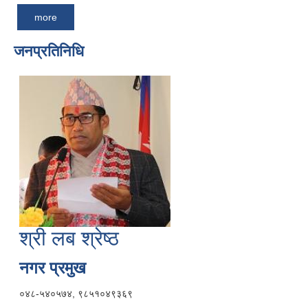
more
जनप्रतिनिधि
श्री लब श्रेष्ठ
नगर प्रमुख
०४८-५४०५७४, ९८५१०४९३६९