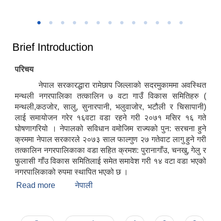
उत्कृष्ट नगरपालिकाको रुपमा सम्मान प्राप्त हुँदा
२०८२
Brief Introduction
परिचय
नेपाल सरकारद्धारा रामेछाप जिल्लाको सदरमुकाममा अवस्थित
मन्थली नगरपालिका तत्कालिन ७ वटा गाउँ विकास समितिहरु (
मन्थली,कठजोर, सालु, सुनारपानी, भलुवाजोर, भटौली र चिसापानी)
लाई समायोजन गरेर १६वटा वडा रहने गरी २०७१ मसिर १६ गते
घोषणागरियो । नेपालको सविधान वमोजिम राज्यको पुन: सरचना हुने
क्रममा नेपाल सरकारले २०७३ साल फाल्गुण २७ गतेवाट लागु हुने गरी
तत्कालिन नगरपालिकाका वडा सहित क्रमश: पुरानागाँउ, चनखु, गेलु र
फुलासी गाँउ विकास समितिलाई समेत समावेश गरी १४ वटा वडा भएको
नगरपालिकाको रुपमा स्थापित भएको छ ।
Read more
about Brief Introduction
नेपाली