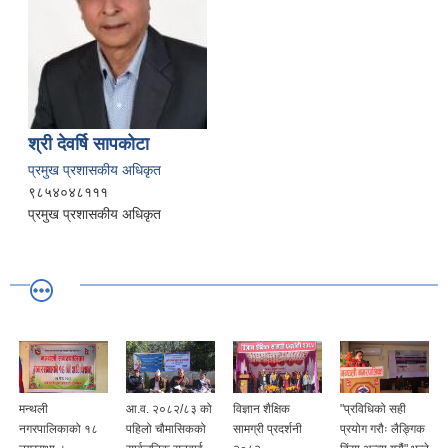
श्री देवर्षि सापकोटा
प्रमुख प्रशासकीय अधिकृत
९८५४०४८१११
प्रमुख प्रशासकीय अधिकृत
आ.व. २०८२/८३ को
विज्ञान शैक्षिक
"प्रविधिको सही
१७ औ नगर सभा
 १८
पहिलो चौमासिकको
सामग्री प्रदर्शनी
प्रयोग गरौः लैङ्गिक
कार्यक्रम मिति