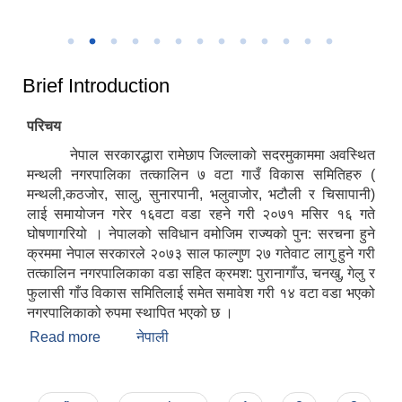
उत्कृष्ट नगरपालिकाको रुपमा सम्मान प्राप्त हुँदा
२०८२
Brief Introduction
परिचय
नेपाल सरकारद्धारा रामेछाप जिल्लाको सदरमुकाममा अवस्थित
मन्थली नगरपालिका तत्कालिन ७ वटा गाउँ विकास समितिहरु (
मन्थली,कठजोर, सालु, सुनारपानी, भलुवाजोर, भटौली र चिसापानी)
लाई समायोजन गरेर १६वटा वडा रहने गरी २०७१ मसिर १६ गते
घोषणागरियो । नेपालको सविधान वमोजिम राज्यको पुन: सरचना हुने
क्रममा नेपाल सरकारले २०७३ साल फाल्गुण २७ गतेवाट लागु हुने गरी
तत्कालिन नगरपालिकाका वडा सहित क्रमश: पुरानागाँउ, चनखु, गेलु र
फुलासी गाँउ विकास समितिलाई समेत समावेश गरी १४ वटा वडा भएको
नगरपालिकाको रुपमा स्थापित भएको छ ।
Read more
about Brief Introduction
नेपाली