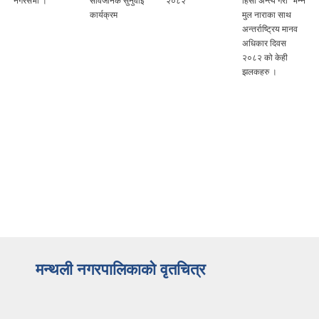
सार्वजनिक सुनुवाई
२०८२
हिंसा अन्त्य गरौं" भन्ने
२०८२/०३/१६ गते
कार्यक्रम
मुल नाराका साथ
अन्तर्राष्ट्रिय मानव
अधिकार दिवस
२०८२ को केही
झलकहरु ।
मन्थली नगरपालिकाको वृतचित्र