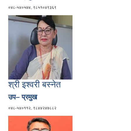
०४८-५४०५७४, ९८५१०४९३६९
श्री इश्वरी बस्नेत
उप– प्रमुख
०४८-५४०११२, ९८४४२४७८८२