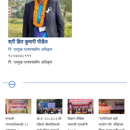
श्री हित कुमारी पौडैल
नि. प्रमुख प्रशासकीय अधिकृत
९८५४०४८१११
नि. प्रमुख प्रशासकीय अधिकृत
मन्थली
आ.व. २०८२/८३ को
विज्ञान शैक्षिक
"प्रविधिको सही
नगरपालिकाको १८
पहिलो चौमासिकको
सामग्री प्रदर्शनी
प्रयोग गरौः लैङ्गिक