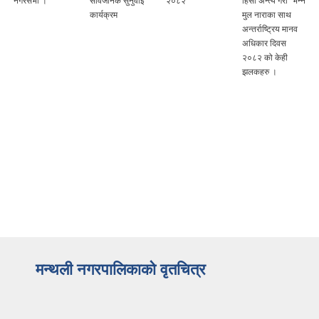
नगरसभा ।
सार्वजनिक सुनुवाई
२०८२
हिंसा अन्त्य गरौं" भन्ने
कार्यक्रम
मुल नाराका साथ
अन्तर्राष्ट्रिय मानव
अधिकार दिवस
२०८२ को केही
झलकहरु ।
मन्थली नगरपालिकाको वृतचित्र