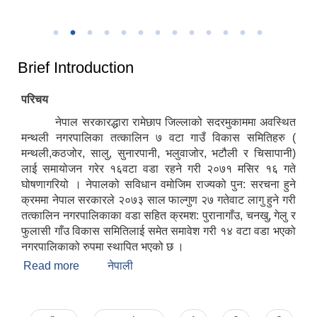
उत्कृष्ट नगरपालिकाको रुपमा सम्मान प्राप्त हुँदा
२०८२
Brief Introduction
परिचय
नेपाल सरकारद्धारा रामेछाप जिल्लाको सदरमुकाममा अवस्थित
मन्थली नगरपालिका तत्कालिन ७ वटा गाउँ विकास समितिहरु (
मन्थली,कठजोर, सालु, सुनारपानी, भलुवाजोर, भटौली र चिसापानी)
लाई समायोजन गरेर १६वटा वडा रहने गरी २०७१ मसिर १६ गते
घोषणागरियो । नेपालको सविधान वमोजिम राज्यको पुन: सरचना हुने
क्रममा नेपाल सरकारले २०७३ साल फाल्गुण २७ गतेवाट लागु हुने गरी
तत्कालिन नगरपालिकाका वडा सहित क्रमश: पुरानागाँउ, चनखु, गेलु र
फुलासी गाँउ विकास समितिलाई समेत समावेश गरी १४ वटा वडा भएको
नगरपालिकाको रुपमा स्थापित भएको छ ।
Read more
about Brief Introduction
नेपाली