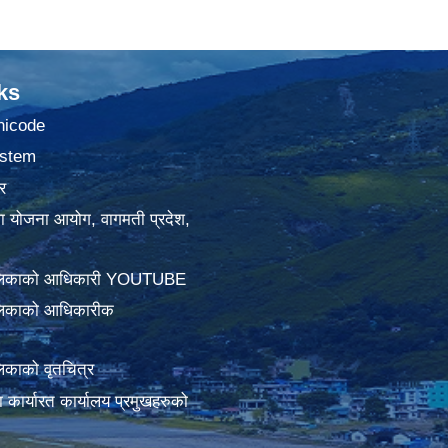
ks
nicode
stem
र
था योजना आयोग, वागमती प्रदेश,
ालिकाको आधिकारी YOUTUBE
लिकाको आधिकारीक
िकाको वृतचित्र
ामा कार्यारत कार्यालय प्रमुखहरुको