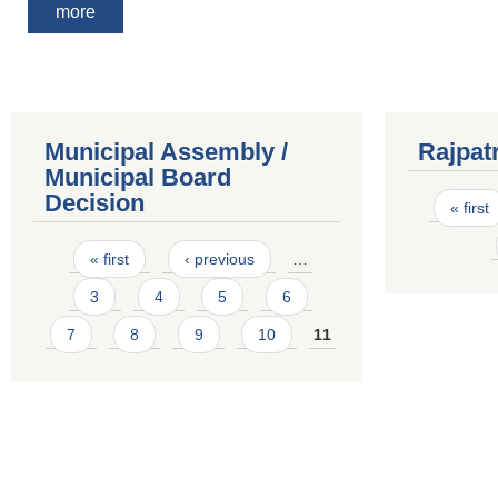
more
Municipal Assembly /
Rajpat
Municipal Board
Pages
Decision
« first
Pages
« first
‹ previous
…
3
4
5
6
7
8
9
10
11