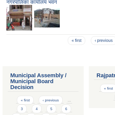
नगरपालिका कार्यालय भवन
,
Pages
« first
‹ previous
Municipal Assembly /
Rajpat
Municipal Board
Pages
Decision
« first
Pages
« first
‹ previous
…
3
4
5
6