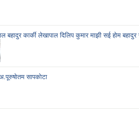
 ढाल बहादुर कार्की लेखापाल दिलिप कुमार माझी स‍ई हाेम बहाद
अ.पूरुषाेतम सापकाेटा