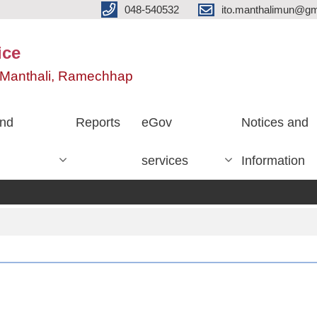
048-540532
ito.manthalimun@gm
ice
e, Manthali, Ramechhap
nd
Reports
eGov
Notices and
services
Information