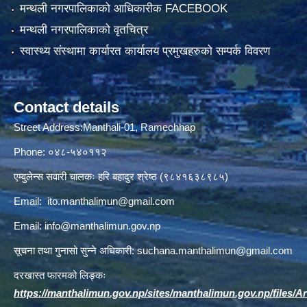
मन्थली नगरपालिकाको आधिकारीक FACEBOOK
मन्थली नगरपालिकाको वृतचित्र
स्वास्थ्य संस्थामा कार्यारत कार्यालय प्रमुखहरुको सम्पर्क विवरण
Contact details
Street Address:Manthali-01, Ramechhap
Phone: ०४८-५४०११२
एम्वुलेन्स सवारी चालकः हरि बहादुर श्रेष्ठ (९८४१६३८९८५)
Email:
ito.manthalimun@gmail.com
Email:
info@manthalimun.gov.np
सूचना तथा गुनासो सुन्ने अधिकारी:
suchana.manthalimun@gmail.com
दरखास्त फारमको लिङ्कः
https://manthalimun.gov.np/sites/manthalimun.gov.np/files/Art