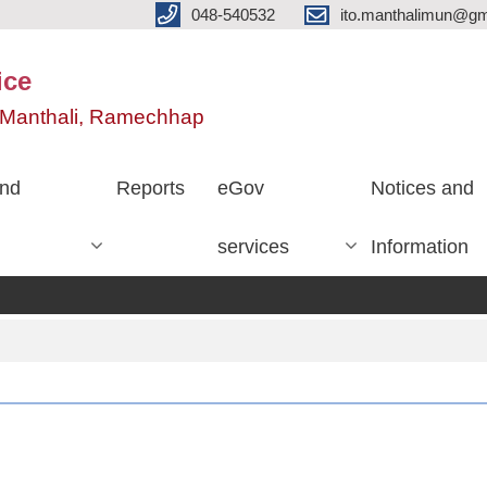
048-540532
ito.manthalimun@gm
ice
e, Manthali, Ramechhap
nd
Reports
eGov
Notices and
services
Information