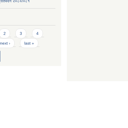
ि प्रतिवेदन २०८०/०८१
2
3
4
next ›
last »