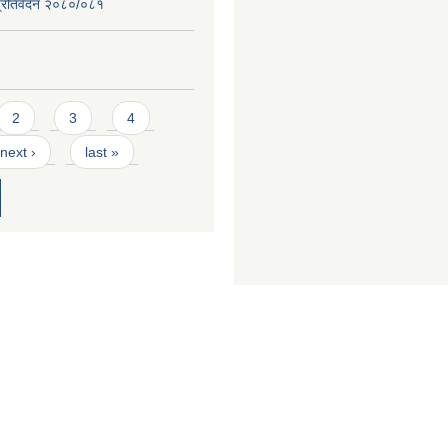
ि प्रतिवेदन २०८०/०८१
2
3
4
next ›
last »