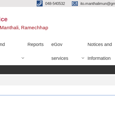
048-540532
ito.manthalimun@gm
ice
e, Manthali, Ramechhap
nd
Reports
eGov
Notices and
services
Information