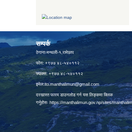
सम्पर्क
ठेगानाःमन्थली-१,रामेछाप
फोन: +९७७ ४८-५४०११२
फ्याक्स: +९७७ ४८-५४०११२
इमेल:
ito.manthalimun@gmail.com
दरखास्त फारम डाउनलोड गर्न यस लिङ्कमा क्लिक
गर्नुहोसः
https://manthalimun.gov.np/sites/manthalimu