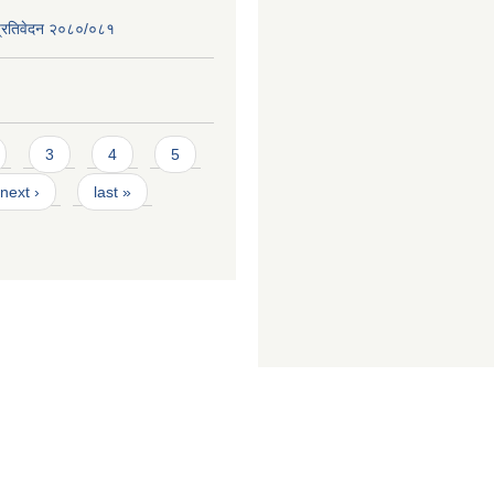
ि प्रतिवेदन २०८०/०८१
3
4
5
next ›
last »