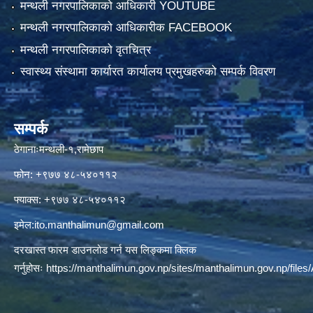
मन्थली नगरपालिकाको आधिकारी YOUTUBE
मन्थली नगरपालिकाको आधिकारीक FACEBOOK
मन्थली नगरपालिकाको वृतचित्र
स्वास्थ्य संस्थामा कार्यारत कार्यालय प्रमुखहरुको सम्पर्क विवरण
सम्पर्क
ठेगानाःमन्थली-१,रामेछाप
फोन: +९७७ ४८-५४०११२
फ्याक्स: +९७७ ४८-५४०११२
इमेल:
ito.manthalimun@gmail.com
दरखास्त फारम डाउनलोड गर्न यस लिङ्कमा क्लिक
गर्नुहोसः
https://manthalimun.gov.np/sites/manthalimun.gov.np/files/A