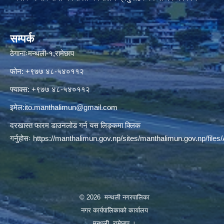
सम्पर्क
ठेगानाःमन्थली-१,रामेछाप
फोन: +९७७ ४८-५४०११२
फ्याक्स: +९७७ ४८-५४०११२
इमेल:
ito.manthalimun@gmail.com
दरखास्त फारम डाउनलोड गर्न यस लिङ्कमा क्लिक
गर्नुहोसः
https://manthalimun.gov.np/sites/manthalimun.gov.np/files/A
© 2026 मन्थली नगरपालिका
नगर कार्यपालिकाको कार्यालय
मन्थली, रामेछाप ।