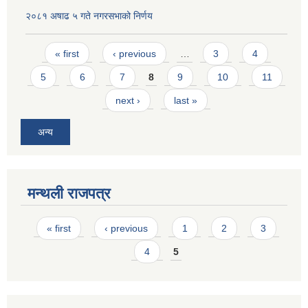
२०८१ अषाढ ५ गते नगरसभाको निर्णय
Pages
« first
‹ previous
…
3
4
5
6
7
8
9
10
11
next ›
last »
अन्य
मन्थली राजपत्र
Pages
« first
‹ previous
1
2
3
4
5