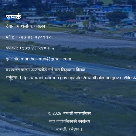
सम्पर्क
ठेगानाःमन्थली-१,रामेछाप
फोन: +९७७ ४८-५४०११२
फ्याक्स: +९७७ ४८-५४०११२
इमेल:
ito.manthalimun@gmail.com
दरखास्त फारम डाउनलोड गर्न यस लिङ्कमा क्लिक
गर्नुहोसः
https://manthalimun.gov.np/sites/manthalimun.gov.np/files/A
© 2026 मन्थली नगरपालिका
नगर कार्यपालिकाको कार्यालय
मन्थली, रामेछाप ।