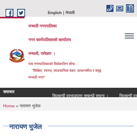
Skip to main content
English
नेपाली
मन्थली नगरपालिका
नगर कार्यपालिकाको कार्यालय
मन्थली, रामेछाप ।
यस नगरपालिकाको दिर्घकालिन सोच:-
"शिक्षित, स्वस्थ, व्यावसायिक शहर: उत्थानशील र समृद्व
मन्थली नगर"
समाचार
सिलबन्दी दरभाउपत्र सम्बन्धी सूचना ।
सिलबन्दी दरभाउप
You are here
Home
» नारायण भुजेल
नारायण भुजेल