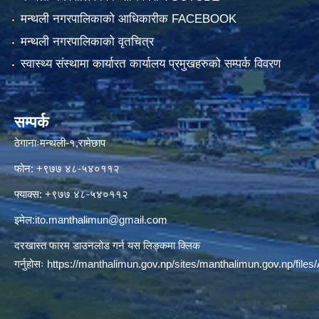
मन्थली नगरपालिकाको आधिकारीक FACEBOOK
मन्थली नगरपालिकाको वृतचित्र
स्वास्थ्य संस्थामा कार्यारत कार्यालय प्रमुखहरुको सम्पर्क विवरण
सम्पर्क
ठेगानाःमन्थली-१,रामेछाप
फोन: +९७७ ४८-५४०११२
फ्याक्स: +९७७ ४८-५४०११२
इमेल:
ito.manthalimun@gmail.com
दरखास्त फारम डाउनलोड गर्न यस लिङ्कमा क्लिक
गर्नुहोसः
https://manthalimun.gov.np/sites/manthalimun.gov.np/files/A