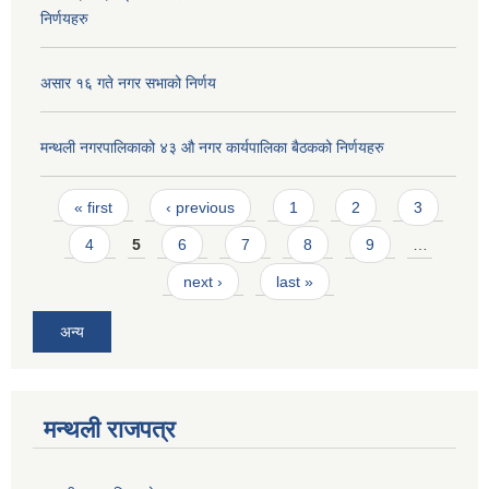
निर्णयहरु
असार १६ गते नगर सभाको निर्णय
मन्थली नगरपालिकाको ४३ औ नगर कार्यपालिका बैठकको निर्णयहरु
Pages
« first
‹ previous
1
2
3
4
5
6
7
8
9
…
next ›
last »
अन्य
मन्थली राजपत्र