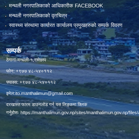
मन्थली नगरपालिकाको आधिकारीक FACEBOOK
मन्थली नगरपालिकाको वृतचित्र
स्वास्थ्य संस्थामा कार्यारत कार्यालय प्रमुखहरुको सम्पर्क विवरण
सम्पर्क
ठेगानाःमन्थली-१,रामेछाप
फोन: +९७७ ४८-५४०११२
फ्याक्स: +९७७ ४८-५४०११२
इमेल:
ito.manthalimun@gmail.com
दरखास्त फारम डाउनलोड गर्न यस लिङ्कमा क्लिक
गर्नुहोसः
https://manthalimun.gov.np/sites/manthalimun.gov.np/files/A