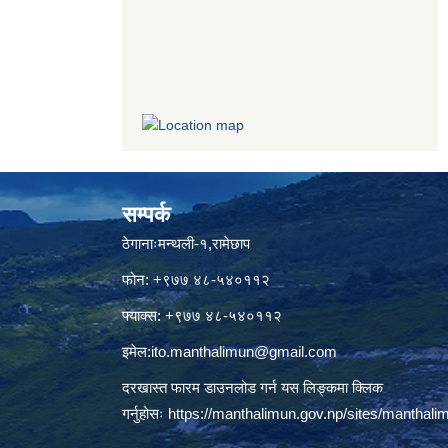
सम्पर्क
ठेगानाःमन्थली-१,रामेछाप
फोन: +९७७ ४८-५४०११२
फ्याक्स: +९७७ ४८-५४०११२
इमेल:
ito.manthalimun@gmail.com
दरखास्त फारम डाउनलोड गर्न यस लिङ्कमा क्लिक
गर्नुहोसः
https://manthalimun.gov.np/sites/manthalimu