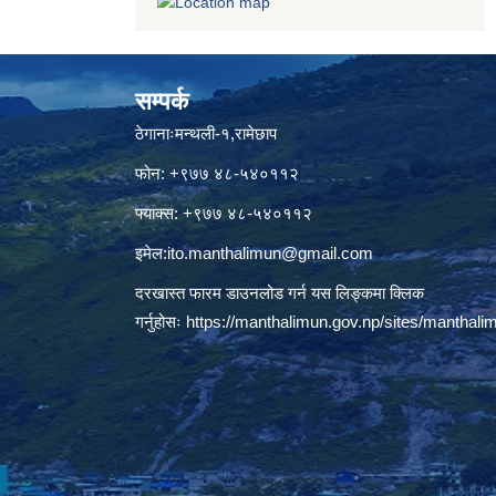
सम्पर्क
ठेगानाःमन्थली-१,रामेछाप
फोन: +९७७ ४८-५४०११२
फ्याक्स: +९७७ ४८-५४०११२
इमेल:
ito.manthalimun@gmail.com
दरखास्त फारम डाउनलोड गर्न यस लिङ्कमा क्लिक
गर्नुहोसः
https://manthalimun.gov.np/sites/manthalimu