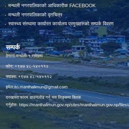
मन्थली नगरपालिकाको आधिकारीक FACEBOOK
मन्थली नगरपालिकाको वृतचित्र
स्वास्थ्य संस्थामा कार्यारत कार्यालय प्रमुखहरुको सम्पर्क विवरण
सम्पर्क
ठेगानाःमन्थली-१,रामेछाप
फोन: +९७७ ४८-५४०११२
फ्याक्स: +९७७ ४८-५४०११२
इमेल:
ito.manthalimun@gmail.com
दरखास्त फारम डाउनलोड गर्न यस लिङ्कमा क्लिक
गर्नुहोसः
https://manthalimun.gov.np/sites/manthalimun.gov.np/files/A