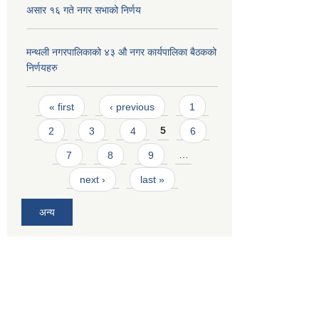
असार १६ गते नगर सभाको निर्णय
मन्थली नगरपालिकाको ४३ औ नगर कार्यपालिका बैठकको
निर्णयहरु
Pages
« first
‹ previous
1
2
3
4
5
6
7
8
9
…
next ›
last »
अन्य