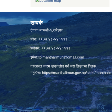
सम्पर्क
ठेगानाःमन्थली-१,रामेछाप
फोन: +९७७ ४८-५४०११२
फ्याक्स: +९७७ ४८-५४०११२
इमेल:
ito.manthalimun@gmail.com
दरखास्त फारम डाउनलोड गर्न यस लिङ्कमा क्लिक
गर्नुहोसः
https://manthalimun.gov.np/sites/manthalimu