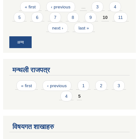
Pages
« first
‹ previous
…
3
4
5
6
7
8
9
10
11
next ›
last »
अन्य
मन्थली राजपत्र
Pages
« first
‹ previous
1
2
3
4
5
विषयगत शाखाहरु