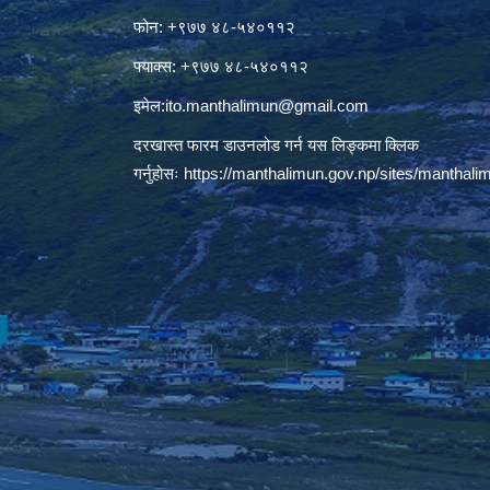
फोन: +९७७ ४८-५४०११२
फ्याक्स: +९७७ ४८-५४०११२
इमेल:
ito.manthalimun@gmail.com
दरखास्त फारम डाउनलोड गर्न यस लिङ्कमा क्लिक
गर्नुहोसः
https://manthalimun.gov.np/sites/manthalimu