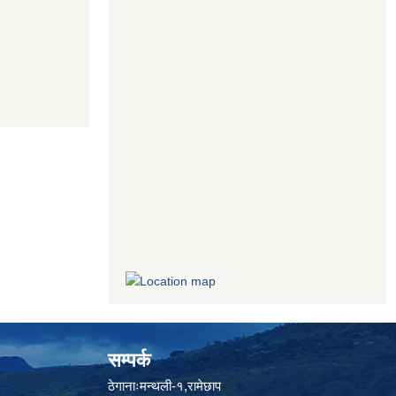
सम्पर्क
ठेगानाःमन्थली-१,रामेछाप