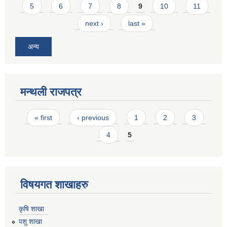
5
6
7
8
9
10
11
next ›
last »
अन्य
मन्थली राजपत्र
Pages
« first
‹ previous
1
2
3
4
5
विषयगत शाखाहरु
कृषि शाखा
पशु शाखा