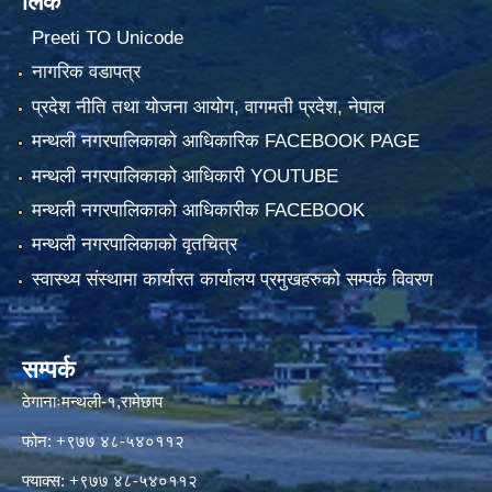
लिंक
Preeti TO Unicode
नागरिक वडापत्र
प्रदेश नीति तथा योजना आयोग, वागमती प्रदेश, नेपाल
मन्थली नगरपालिकाको आधिकारिक FACEBOOK PAGE
मन्थली नगरपालिकाको आधिकारी YOUTUBE
मन्थली नगरपालिकाको आधिकारीक FACEBOOK
मन्थली नगरपालिकाको वृतचित्र
स्वास्थ्य संस्थामा कार्यारत कार्यालय प्रमुखहरुको सम्पर्क विवरण
सम्पर्क
ठेगानाःमन्थली-१,रामेछाप
फोन: +९७७ ४८-५४०११२
फ्याक्स: +९७७ ४८-५४०११२