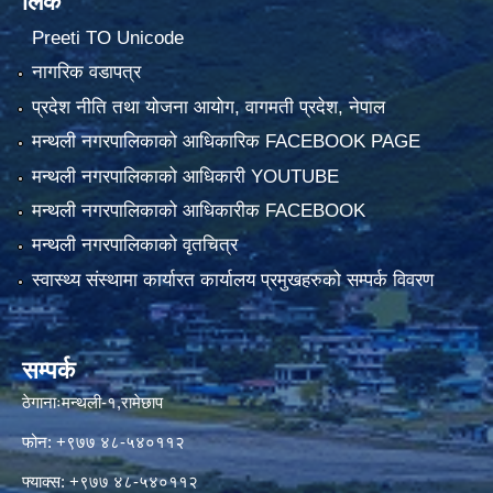
लिंक
Preeti TO Unicode
नागरिक वडापत्र
प्रदेश नीति तथा योजना आयोग, वागमती प्रदेश, नेपाल
मन्थली नगरपालिकाको आधिकारिक FACEBOOK PAGE
मन्थली नगरपालिकाको आधिकारी YOUTUBE
मन्थली नगरपालिकाको आधिकारीक FACEBOOK
मन्थली नगरपालिकाको वृतचित्र
स्वास्थ्य संस्थामा कार्यारत कार्यालय प्रमुखहरुको सम्पर्क विवरण
सम्पर्क
ठेगानाःमन्थली-१,रामेछाप
फोन: +९७७ ४८-५४०११२
फ्याक्स: +९७७ ४८-५४०११२