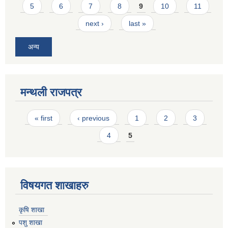
5
6
7
8
9
10
11
next ›
last »
अन्य
मन्थली राजपत्र
Pages
« first
‹ previous
1
2
3
4
5
विषयगत शाखाहरु
कृषि शाखा
पशु शाखा