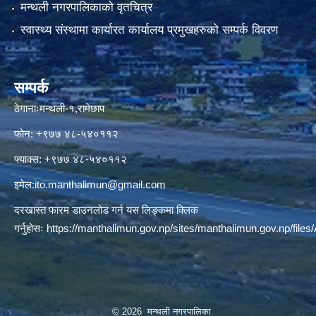
मन्थली नगरपालिकाको वृतचित्र
स्वास्थ्य संस्थामा कार्यारत कार्यालय प्रमुखहरुको सम्पर्क विवरण
सम्पर्क
ठेगानाःमन्थली-१,रामेछाप
फोन: +९७७ ४८-५४०११२
फ्याक्स: +९७७ ४८-५४०११२
इमेल:
ito.manthalimun@gmail.com
दरखास्त फारम डाउनलोड गर्न यस लिङ्कमा क्लिक
गर्नुहोसः
https://manthalimun.gov.np/sites/manthalimun.gov.np/files/A
© 2026 मन्थली नगरपालिका