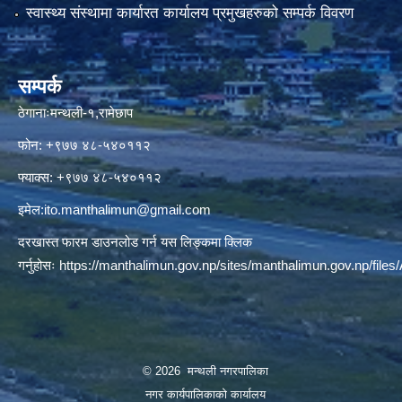
स्वास्थ्य संस्थामा कार्यारत कार्यालय प्रमुखहरुको सम्पर्क विवरण
सम्पर्क
ठेगानाःमन्थली-१,रामेछाप
फोन: +९७७ ४८-५४०११२
फ्याक्स: +९७७ ४८-५४०११२
इमेल:
ito.manthalimun@gmail.com
दरखास्त फारम डाउनलोड गर्न यस लिङ्कमा क्लिक
गर्नुहोसः
https://manthalimun.gov.np/sites/manthalimun.gov.np/files/A
© 2026 मन्थली नगरपालिका
नगर कार्यपालिकाको कार्यालय