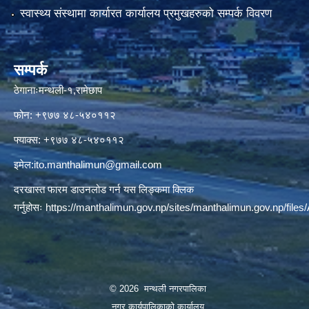
स्वास्थ्य संस्थामा कार्यारत कार्यालय प्रमुखहरुको सम्पर्क विवरण
सम्पर्क
ठेगानाःमन्थली-१,रामेछाप
फोन: +९७७ ४८-५४०११२
फ्याक्स: +९७७ ४८-५४०११२
इमेल:
ito.manthalimun@gmail.com
दरखास्त फारम डाउनलोड गर्न यस लिङ्कमा क्लिक
गर्नुहोसः
https://manthalimun.gov.np/sites/manthalimun.gov.np/files/A
© 2026 मन्थली नगरपालिका
नगर कार्यपालिकाको कार्यालय