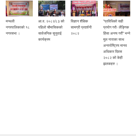
मन्थली
आ.व. २०८२/८३ को
विज्ञान शैक्षिक
"प्रविधिको सही
नगरपालिकाको १८
पहिलो चौमासिकको
सामग्री प्रदर्शनी
प्रयोग गरौः लैङ्गिक
नगरसभा ।
सार्वजनिक सुनुवाई
२०८२
हिंसा अन्त्य गरौं" भन्ने
कार्यक्रम
मुल नाराका साथ
अन्तर्राष्ट्रिय मानव
अधिकार दिवस
२०८२ को केही
झलकहरु ।