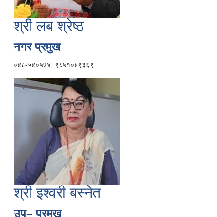
श्री लब श्रेष्ठ
नगर प्रमुख
०४८-५४०५७४, ९८५१०४९३६९
श्री इश्वरी बस्नेत
उप– प्रमुख