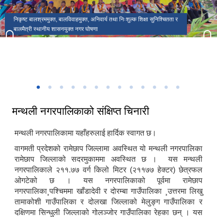
मकैको खेती पुस्तकका लेखक(साहित्यिक सहिद) सुब्बा कृष्णलाल अधिकारीको
मन्थली नगरपालिकाको प्रशासकीय भवन
मन्थली नगरपालिका वडा नं २ मा अवस्थित निलकण्ठेश्वर मन्दिर
ढिकुरीदेवी मन्दिर भटौली
थानापती महादेव मन्दिर पुरानागाँउ मनपा ९
मन्थली नगरपालिका वडा नं ८ मा अवस्थित चिसापानीगढी
जन्मस्थान
हर्रेचिण्डे फुलासी
नगरपालिका कार्यालयबाट तामाकोशी नदी
निकृष्ट बालश्रममुक्त, बालविवाहमुक्त, अनिवार्य तथा निःशुल्क शिक्षा सुनिश्चितता र
थानापती महादेव मन्दिर मनपा ५ सुनारपानी
नगर सभाको १८ ‌औं अधिवेशन
बालमैत्री स्थानीय शासनयुक्त नगर घोषणा
३३ औं नेपाल नगरपालिका संघको स्थापना दिवसको अवसरमा आर्थिक विकास क्षेत्रमा
मन्थली नगरपालिका द्वारा आयोजित नगर स्तरिय कृषि तथा लद्यु उद्यम प्रदर्शनी मेला
उत्कृष्ट नगरपालिकाको रुपमा सम्मान प्राप्त हुँदा
२०८२
मन्थली नगरपालिकाको संक्षिप्त चिनारी
मन्थली नगरपालिकामा यहाँहरुलाई हार्दिक स्वागत छ।
वागमती प्रदेशको रामेछाप जिल्लामा अवस्थित यो मन्थली नगरपालिका
रामेछाप जिल्लाको सदरमुकाममा अवस्थित छ । यस मन्थली
नगरपालिकाले २११.७७ वर्ग किलो मिटर (२११७७ हेक्टर) छेत्रफल
ओगटेको छ । यस नगरपालिकाको पूर्वमा रामेछाप
नगरपालिका¸पश्चिममा खाँडादेवी र दोरम्बा गाउँपालिका ¸उत्तरमा लिखु
तामाकोशी गाउँपालिका र दोलखा जिल्लाको मेलुङ्ग गाउँपालिका र
दक्षिणमा सिन्धुली जिल्लाको गोलञ्जोर गाउँपालिका रेहका छन् । यस