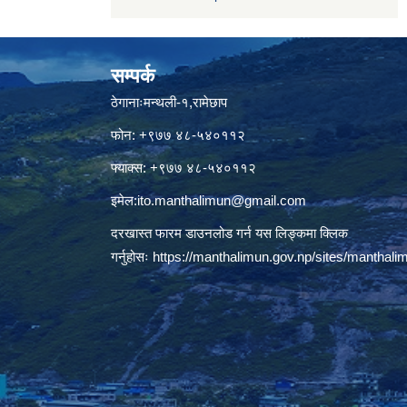
सम्पर्क
ठेगानाःमन्थली-१,रामेछाप
फोन: +९७७ ४८-५४०११२
फ्याक्स: +९७७ ४८-५४०११२
इमेल:
ito.manthalimun@gmail.com
दरखास्त फारम डाउनलोड गर्न यस लिङ्कमा क्लिक
गर्नुहोसः
https://manthalimun.gov.np/sites/manthalimu