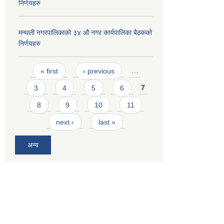
निर्णयहरु
मन्थली नगरपालिकाको ३४ औ नगर कार्यपालिका बैठकको
निर्णयहरु
Pages
« first
‹ previous
…
3
4
5
6
7
8
9
10
11
next ›
last »
अन्य