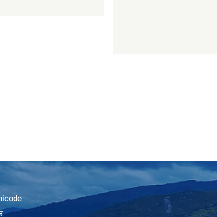
nicode
र