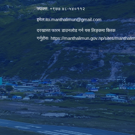
फ्याक्स: +९७७ ४८-५४०११२
इमेल:
ito.manthalimun@gmail.com
दरखास्त फारम डाउनलोड गर्न यस लिङ्कमा क्लिक
गर्नुहोसः
https://manthalimun.gov.np/sites/manthalimu