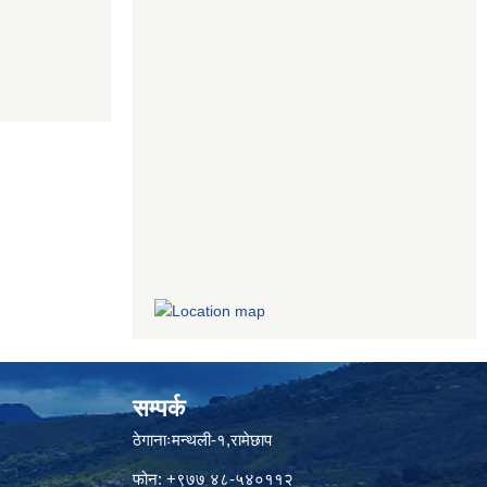
सम्पर्क
ठेगानाःमन्थली-१,रामेछाप
फोन: +९७७ ४८-५४०११२