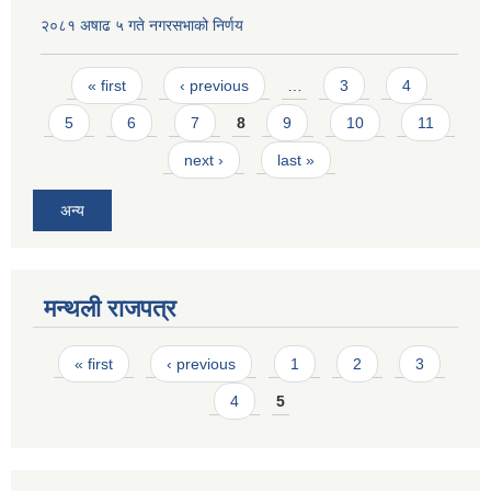
२०८१ अषाढ ५ गते नगरसभाको निर्णय
Pages
« first
‹ previous
…
3
4
5
6
7
8
9
10
11
next ›
last »
अन्य
मन्थली राजपत्र
Pages
« first
‹ previous
1
2
3
4
5