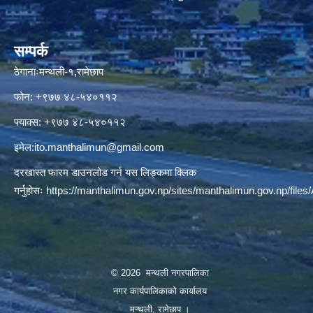
सम्पर्क
ठेगानाःमन्थली-१,रामेछाप
फोन: +९७७ ४८-५४०११२
फ्याक्स: +९७७ ४८-५४०११२
इमेल:
ito.manthalimun@gmail.com
दरखास्त फारम डाउनलोड गर्न यस लिङ्कमा क्लिक
गर्नुहोसः
https://manthalimun.gov.np/sites/manthalimun.gov.np/files/A
© 2026 मन्थली नगरपालिका
नगर कार्यपालिकाको कार्यालय
मन्थली, रामेछाप ।