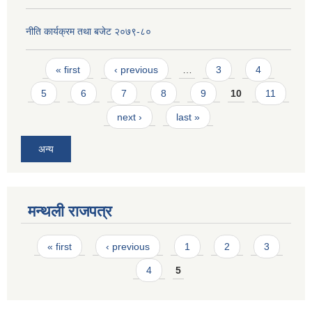
नीति कार्यक्रम तथा बजेट २०७९-८०
Pages
« first
‹ previous
…
3
4
5
6
7
8
9
10
11
next ›
last »
अन्य
मन्थली राजपत्र
Pages
« first
‹ previous
1
2
3
4
5