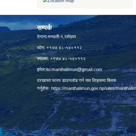
सम्पर्क
ठेगानाःमन्थली-१,रामेछाप
फोन: +९७७ ४८-५४०११२
फ्याक्स: +९७७ ४८-५४०११२
इमेल:
ito.manthalimun@gmail.com
दरखास्त फारम डाउनलोड गर्न यस लिङ्कमा क्लिक
गर्नुहोसः
https://manthalimun.gov.np/sites/manthalimu