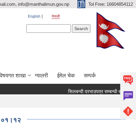
ail.com, info@manthalimun.gov.np
Tol Free: 16604854112
English
नेपाली
Search form
Search
विषयगत शाखा
ग्यालरी
ईमेल चेक
सम्पर्क
सिलबन्दी दरभाउपत्र सम्बन्धी सूचना ।
स
८०।०१।१२