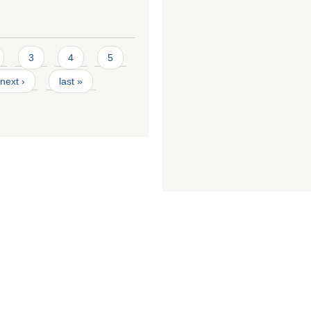
3
4
5
next ›
last »