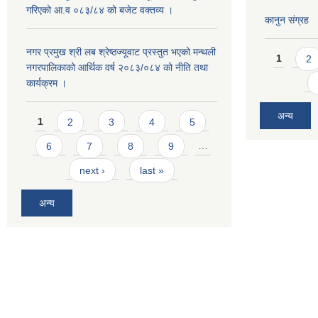
गरिएको आ.व ०८३/८४ को बजेट वक्तव्य ।
कानुन संग्रह
Pages
नगर प्रमुख श्री लब श्रेष्ठज्यूवाट प्रस्तुत भएको मन्थली
1
2
नगरपालिकाको आर्थिक वर्ष २०८३/०८४ को नीति तथा
कार्यक्रम ।
Pages
अन्य
1
2
3
4
5
6
7
8
9
…
next ›
last »
अन्य