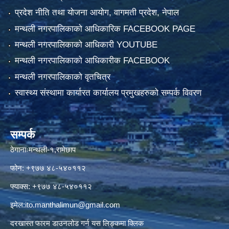
प्रदेश नीति तथा योजना आयोग, वागमती प्रदेश, नेपाल
मन्थली नगरपालिकाको आधिकारिक FACEBOOK PAGE
मन्थली नगरपालिकाको आधिकारी YOUTUBE
मन्थली नगरपालिकाको आधिकारीक FACEBOOK
मन्थली नगरपालिकाको वृतचित्र
स्वास्थ्य संस्थामा कार्यारत कार्यालय प्रमुखहरुको सम्पर्क विवरण
सम्पर्क
ठेगानाःमन्थली-१,रामेछाप
फोन: +९७७ ४८-५४०११२
फ्याक्स: +९७७ ४८-५४०११२
इमेल:
ito.manthalimun@gmail.com
दरखास्त फारम डाउनलोड गर्न यस लिङ्कमा क्लिक