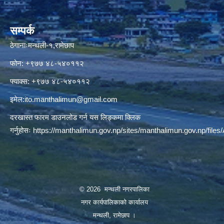
सम्पर्क
ठेगानाःमन्थली-१,रामेछाप
फोन: +९७७ ४८-५४०११२
फ्याक्स: +९७७ ४८-५४०११२
इमेल:
ito.manthalimun@gmail.com
दरखास्त फारम डाउनलोड गर्न यस लिङ्कमा क्लिक
गर्नुहोसः
https://manthalimun.gov.np/sites/manthalimun.gov.np/files/A
© 2026 मन्थली नगरपालिका
नगर कार्यपालिकाको कार्यालय
मन्थली, रामेछाप ।