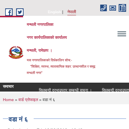
Skip to main content
English
नेपाली
मन्थली नगरपालिका
नगर कार्यपालिकाको कार्यालय
मन्थली, रामेछाप ।
यस नगरपालिकाको दिर्घकालिन सोच:-
"शिक्षित, स्वस्थ, व्यावसायिक शहर: उत्थानशील र समृद्व
मन्थली नगर"
समाचार
सिलबन्दी दरभाउपत्र सम्बन्धी सूचना ।
सिलबन्दी दरभाउपत्र सम्ब
You are here
Home
»
वार्ड प्रोफाइल
» वडा नं ६
वडा नं ६