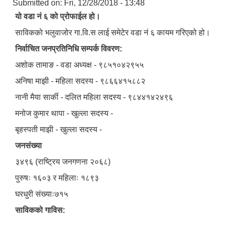
Submitted on:
Fri, 12/28/2018 - 13:48
यो वडा नं ६ को प्रोफाईल हो।
साविकको भलुवाजोर गा.वि.स लाई समेटेर वडा नं ६ कायम गरिएको हो।
निर्वाचित जनप्रतिनिधि सम्पर्क विवरण:
अशोक तामाङ - वडा अध्यक्ष - ९८५१०४२९५५
अनिषा माझी - महिला सदस्य - ९८६६४१५८८२
नानी मैया सार्की - दलित महिला सदस्य - ९८४४१४२४९६
मनोज कुमार थापा - खुल्ला सदस्य -
बृहस्पती माझी - खुल्ला सदस्य -
जनसंख्या
३४९६ (राष्ट्रिय जनगणना २०६८)
पुरुषः १६०३ र महिलाः १८९३
घरधुरी संख्याः७१५
साविकको गाविस: