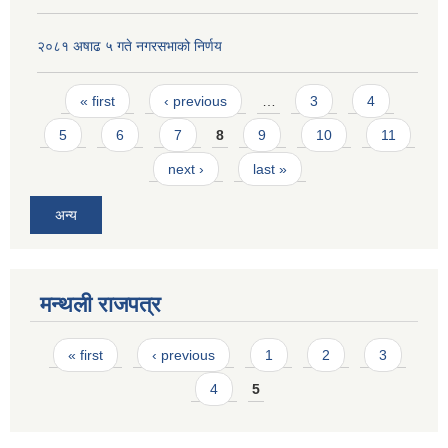
२०८१ अषाढ ५ गते नगरसभाको निर्णय
Pages
« first
‹ previous
…
3
4
5
6
7
8
9
10
11
next ›
last »
अन्य
मन्थली राजपत्र
Pages
« first
‹ previous
1
2
3
4
5