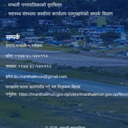
मन्थली नगरपालिकाको वृतचित्र
स्वास्थ्य संस्थामा कार्यारत कार्यालय प्रमुखहरुको सम्पर्क विवरण
सम्पर्क
ठेगानाःमन्थली-१,रामेछाप
फोन: +९७७ ४८-५४०११२
फ्याक्स: +९७७ ४८-५४०११२
इमेल:
ito.manthalimun@gmail.com
दरखास्त फारम डाउनलोड गर्न यस लिङ्कमा क्लिक
गर्नुहोसः
https://manthalimun.gov.np/sites/manthalimun.gov.np/files/A
© 2026 मन्थली नगरपालिका