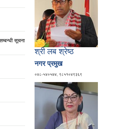
म्बन्धी सूचना
श्री लब श्रेष्ठ
नगर प्रमुख
०४८-५४०५७४, ९८५१०४९३६९