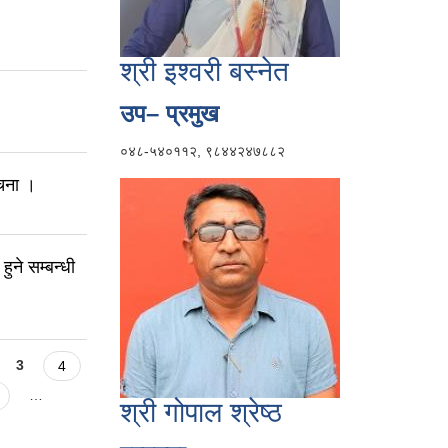
।
श्री इश्वरी बस्नेत
।
उप– प्रमुख
०४८-५४०११२, ९८४४२४७८८२
चना ।
ने सम्बन्धी
3
4
…
श्री गोपाल श्रेष्ठ