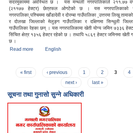
सदरमुकाममा अवस्थित छ । यस मन्थली नगरपालिकाले २११.७७ वर्
(२११७७ हेक्टर) छेत्रफल ओगटेको छ । यस नगरपालिकाको पूर्
नगरपालिका¸पश्चिममा खाँडादेवी र दोरम्बा गाउँपालिका ¸उत्तरमा लिखु तामाक
र दोलखा जिल्लाको मेलुङ्ग गाउँपालिका र दक्षिणमा सिन्धुली जिल्ल
गाउँपालिका रेहका छन् । यस नगरपालिकामा खेती योग्य जमिन ७३३६ हेक्ट
सिंचित क्षेत्र १३५६ हेक्टर रहेको छ । तथापि ५८६९ हेक्टर जमिनमा खेती
छ ।
Read more
about मन्थली नगरपालिकाको संक्षिप्त चिनारी
English
Pages
« first
‹ previous
1
2
3
4
next ›
last »
सूचना तथा गुनासो सुन्ने अधिकारी