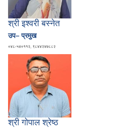
श्री इश्वरी बस्नेत
उप– प्रमुख
०४८-५४०११२, ९८४४२४७८८२
श्री गोपाल श्रेष्ठ