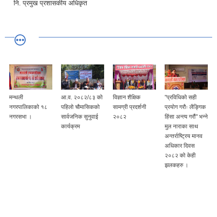
नि. प्रमुख प्रशासकीय अधिकृत
ली
आ.व. २०८२/८३ को
विज्ञान शैक्षिक
"प्रविधिको सही
१७ औ न
पालिकाको १८
पहिलो चौमासिकको
सामग्री प्रदर्शनी
प्रयोग गरौः लैङ्गिक
कार्यक्रम
सभा ।
सार्वजनिक सुनुवाई
२०८२
हिंसा अन्त्य गरौं" भन्ने
२०८२/०३
कार्यक्रम
मुल नाराका साथ
अन्तर्राष्ट्रिय मानव
अधिकार दिवस
२०८२ को केही
झलकहरु ।