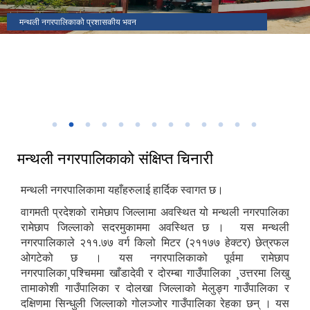
मकैको खेती पुस्तकका लेखक(साहित्यिक सहिद) सुब्बा कृष्णलाल अधिकारीको
मन्थली नगरपालिकाको प्रशासकीय भवन
मन्थली नगरपालिका वडा नं २ मा अवस्थित निलकण्ठेश्वर मन्दिर
ढिकुरीदेवी मन्दिर भटौली
थानापती महादेव मन्दिर पुरानागाँउ मनपा ९
मन्थली नगरपालिका वडा नं ८ मा अवस्थित चिसापानीगढी
जन्मस्थान
हर्रेचिण्डे फुलासी
नगरपालिका कार्यालयबाट तामाकोशी नदी
निकृष्ट बालश्रममुक्त, बालविवाहमुक्त, अनिवार्य तथा निःशुल्क शिक्षा सुनिश्चितता र
थानापती महादेव मन्दिर मनपा ५ सुनारपानी
नगर सभाको १८ ‌औं अधिवेशन
बालमैत्री स्थानीय शासनयुक्त नगर घोषणा
३३ औं नेपाल नगरपालिका संघको स्थापना दिवसको अवसरमा आर्थिक विकास क्षेत्रमा
मन्थली नगरपालिका द्वारा आयोजित नगर स्तरिय कृषि तथा लद्यु उद्यम प्रदर्शनी मेला
उत्कृष्ट नगरपालिकाको रुपमा सम्मान प्राप्त हुँदा
२०८२
मन्थली नगरपालिकाको संक्षिप्त चिनारी
मन्थली नगरपालिकामा यहाँहरुलाई हार्दिक स्वागत छ।
वागमती प्रदेशको रामेछाप जिल्लामा अवस्थित यो मन्थली नगरपालिका
रामेछाप जिल्लाको सदरमुकाममा अवस्थित छ । यस मन्थली
नगरपालिकाले २११.७७ वर्ग किलो मिटर (२११७७ हेक्टर) छेत्रफल
ओगटेको छ । यस नगरपालिकाको पूर्वमा रामेछाप
नगरपालिका¸पश्चिममा खाँडादेवी र दोरम्बा गाउँपालिका ¸उत्तरमा लिखु
तामाकोशी गाउँपालिका र दोलखा जिल्लाको मेलुङ्ग गाउँपालिका र
दक्षिणमा सिन्धुली जिल्लाको गोलञ्जोर गाउँपालिका रेहका छन् । यस