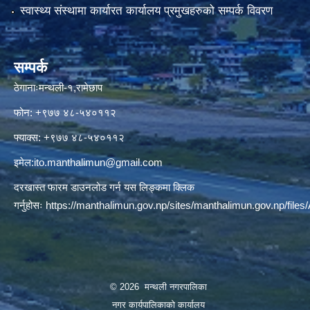
स्वास्थ्य संस्थामा कार्यारत कार्यालय प्रमुखहरुको सम्पर्क विवरण
सम्पर्क
ठेगानाःमन्थली-१,रामेछाप
फोन: +९७७ ४८-५४०११२
फ्याक्स: +९७७ ४८-५४०११२
इमेल:
ito.manthalimun@gmail.com
दरखास्त फारम डाउनलोड गर्न यस लिङ्कमा क्लिक
गर्नुहोसः
https://manthalimun.gov.np/sites/manthalimun.gov.np/files/A
© 2026 मन्थली नगरपालिका
नगर कार्यपालिकाको कार्यालय