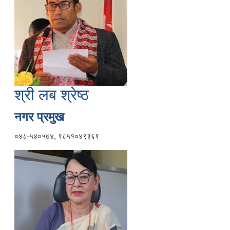
श्री लब श्रेष्ठ
नगर प्रमुख
०४८-५४०५७४, ९८५१०४९३६९